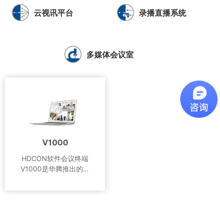
云视讯平台
录播直播系统
多媒体会议室
V1000
HDCON软件会议终端
V1000是华腾推出的新
V1000
一代视频会议客户端软
件，用户只需一台配置摄
HDCON软件会议终端
像头和耳麦的电脑，利用
V1000是华腾推出的新
既有网络，就可以轻松召
一代视频会议客户端软
开或加入视频会议。
件，用户只需一台配置摄
V1000支持H.264 High
像头和耳麦的电脑，利用
Profile和多码流技术编解
既有网络，就可以轻松召
码技术，配套HDCON高