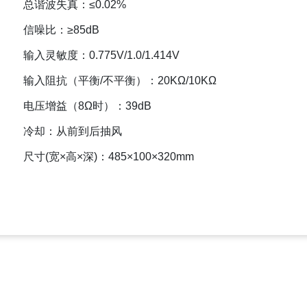
总谐波失真：≤0.02%
信噪比：≥85dB
输入灵敏度：0.775V/1.0/1.414V
输入阻抗（平衡/不平衡）：20KΩ/10KΩ
电压增益（8Ω时）：39dB
冷却：从前到后抽风
尺寸(宽×高×深)：485×100×320mm