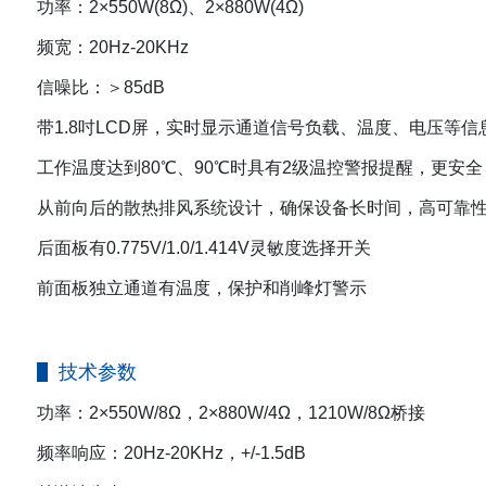
功率：2×550W(8Ω)、2×880W(4Ω)
频宽：20Hz-20KHz
信噪比：＞85dB
带1.8吋LCD屏，实时显示通道信号负载、温度、电压等信
工作温度达到80℃、90℃时具有2级温控警报提醒，更安全
从前向后的散热排风系统设计，确保设备长时间，高可靠
后面板有0.775V/1.0/1.414V灵敏度选择开关
前面板独立通道有温度，保护和削峰灯警示
技术参数
功率：2×550W/8Ω，2×880W/4Ω，1210W/8Ω桥接
频率响应：20Hz-20KHz，+/-1.5dB