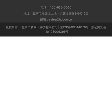
电话：400-655-0050
地址：北京市海淀区上地十街辉煌国际2号楼15层
邮箱：sales@hdcon.cn
版权所有 ：北京华腾网讯科技有限公司 | 京ICP备09014076号 | 京公网安备
110108006391号