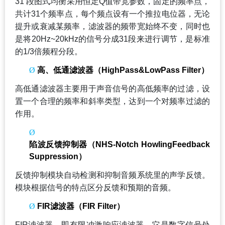
31
段图式均衡采用恒定Q值带宽参数，固定的频率点，
共计31个频率点，每个频点设有一个推拉电位器，无论
提升或衰减某频率，滤波器的频带宽始终不变，同时也
是将20Hz~20kHz的信号分成31段来进行调节，是标准
的1/3倍频程分段。
Ø
高、低通滤波器（HighPass&LowPass Filter）
高低通滤波器主要用于声音信号的高低频率的过滤，设
置一个合理的频率和斜率类型，达到一个对频率过滤的
作用。
Ø
陷波反馈抑制器（NHS-Notch HowlingFeedback
Suppression）
反馈抑制模块自动检测和抑制音频系统里的声学反馈。
模块根据信号的特点区分反馈和预期的音频。
Ø
FIR
滤波器（FIR Filter）
FIR
滤波器，即有限冲激响应滤波器。它是数字信号处