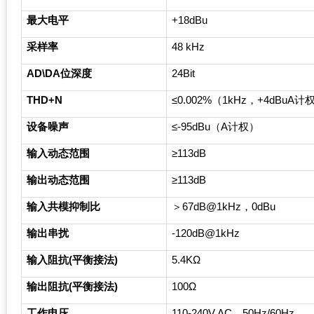
最大电平
+18dBu
采样率
48 kHz
AD\DA
位深度
24Bit
THD+N
≤0.002%（1kHz，+4dBuA计
设备噪声
≤-95dBu（A计权）
输入动态范围
≥113dB
输出动态范围
≥113dB
输入共模抑制比
＞67dB@1kHz，0dBu
输出串扰
-120dB@1kHz
输入阻抗(平衡接法)
5.4K
Ω
输出阻抗(平衡接法)
100
Ω
工作电压
110-240V AC
，50Hz/60Hz