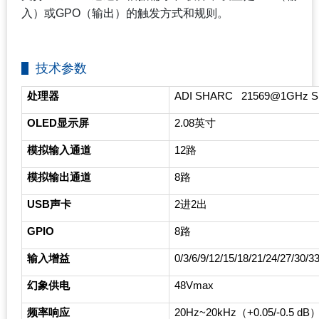
入）或GPO（输出）的触发方式和规则。
技术参数
处理器
ADI SHARC 21569@1GHz S
OLED
显示屏
2.08
英寸
模拟输入通道
12
路
模拟输出通道
8
路
USB
声卡
2
进2出
GPIO
8
路
输入增益
0/3/6/9/12/15/18/21/24/27/30/
幻象供电
48Vmax
频率响应
20Hz~20kHz
（+0.05/-0.5 dB