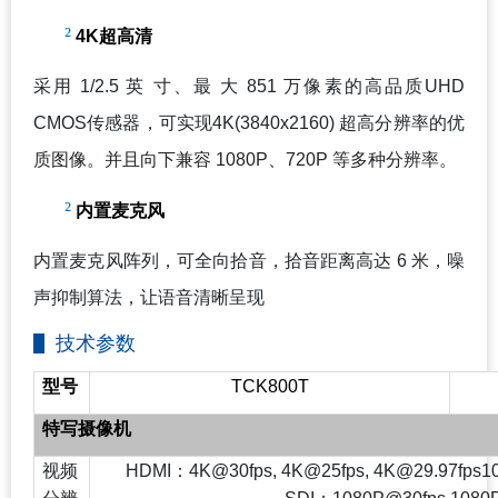
²
4K
超高清
采用 1/2.5 英 寸、最 大 851 万像素的高品质UHD
CMOS传感器，可实现4K(3840x2160) 超高分辨率的优
质图像。并且向下兼容 1080P、720P 等多种分辨率。
²
内置麦克风
内置麦克风阵列，可全向拾音，拾音距离高达 6 米，噪
声抑制算法，让语音清晰呈现
技术参数
型号
TCK800T
特写摄像机
视频
HDMI
：4K@30fps, 4K@25fps, 4K@29.97fps1