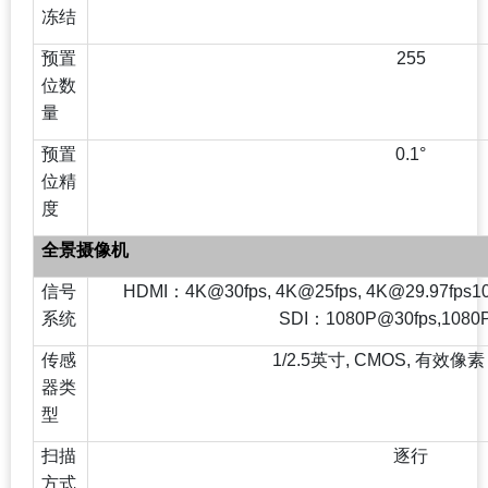
冻结
预置
255
位数
量
预置
0.1°
位精
度
全景摄像机
信号
HDMI
：4K@30fps, 4K@25fps, 4K@29.97fps1
系统
SDI：1080P@30fps,1080
传感
1/2.5
英寸, CMOS, 有效像素
器类
型
扫描
逐行
方式