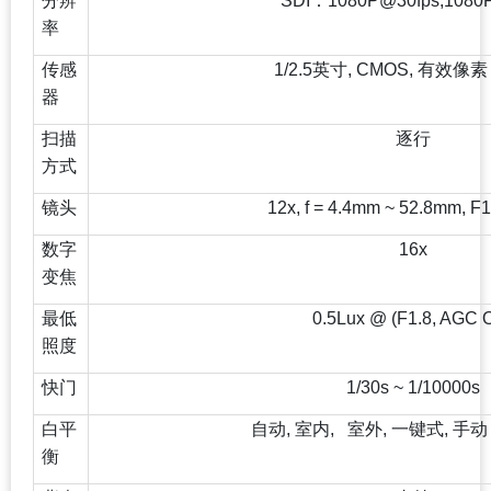
分辨
SDI：1080P@30fps,1080
率
传感
1/2.5
英寸, CMOS, 有效像素
器
扫描
逐行
方式
镜头
12x, f = 4.4mm ~ 52.8mm, F1
数字
16x
变焦
最低
0.5Lux @ (F1.8, AGC 
照度
快门
1/30s ~ 1/10000s
白平
自动, 室内, 室外, 一键式, 
衡