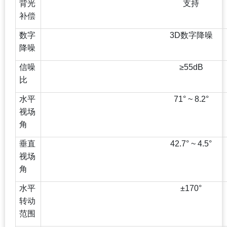
背光
支持
补偿
数字
3D
数字降噪
降噪
信噪
≥55dB
比
水平
71° ~ 8.2°
视场
角
垂直
42.7° ~ 4.5°
视场
角
水平
±170°
转动
范围