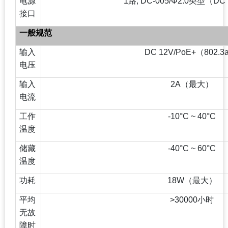
电源
1
路, DC-005/Φ2.0类型（DC 
接口
一般规范
输入
DC 12V/PoE+
（802.3
电压
输入
2A
（最大）
电流
工作
-10°C ~ 40°C
温度
储藏
-40°C ~ 60°C
温度
功耗
18W
（最大）
平均
>30000
小时
无故
障时