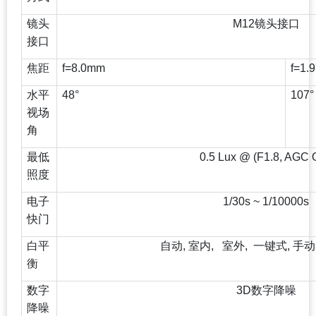
镜头
M12
镜头接口
接口
焦距
f=8.0mm
f=1.
水平
48
°
107
°
视场
角
最低
0.5 Lux @ (F1.8, AGC 
照度
电子
1/30s ~ 1/10000s
快门
白平
自动, 室内, 室外, 一键式, 
衡
数字
3D
数字降噪
降噪