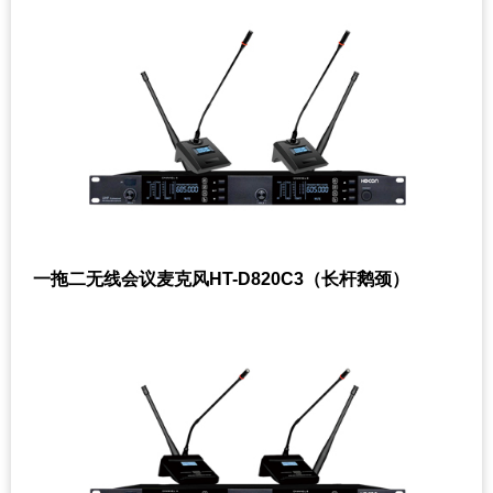
一拖二无线会议麦克风HT-D820C3（长杆鹅颈）