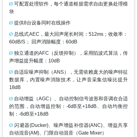
Ø
可配置处理软件，每个通道根据需求自由更换处理模
块
Ø
提供8台设备同时在线操作
Ø
总线式AEC，最大回声尾长时间：512ms；收敛率：
60dB/S； 回声消除幅度：60dB
Ø
独立通道的AFC（反馈抑制），采用陷波式算法，传
声增益提升幅度：10dB
Ø
自适应噪声抑制（ANS），无需依赖庞大的噪声特征
数据库，内置噪声消除技术，让声音采集信噪比提升
18dB
Ø
自动增益（AGC）、自动控制信号波形和音调在合适
的范围，自动增益控制：-6dB至+18dB、自动均衡控
制：-6dB至+18dB
Ø
闪避器(Ducker)、噪声增益补偿器(ANC)、增益共享
自动混音(AM)、门限自动混音（Gate Mixer）