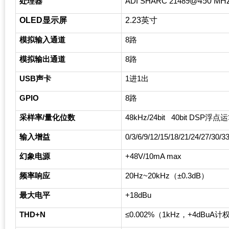
处理器
ADI SHARC 21489
@450 MHz
OLED
显示屏
2.23
英寸
模拟输入通道
8
路
模拟输出通道
8
路
USB
声卡
1
进1出
GPIO
8
路
采样率/量化位数
48kHz/24bit 40bit DSP
浮点运
输入增益
0/3/6/9/12/15/18/21/24/27/30/
幻象电源
+48V/10mA max
频率响应
20Hz~20kHz
（±0.3dB）
最大电平
+18dBu
THD+N
≤0.002%（1kHz，+4dBuA计