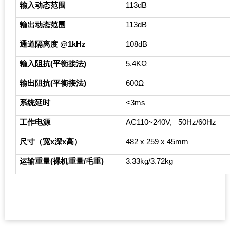
输入动态范围
113dB
输出动态范围
113dB
通道隔离度 @1kHz
108dB
输入阻抗(平衡接法)
5.4K
Ω
输出阻抗(平衡接法)
600
Ω
系统延时
<3ms
工作电源
AC110~240V, 50Hz/60Hz
尺寸（宽x深x高）
482 x 259 x 45mm
运输重量(裸机重量/毛重)
3.33kg/3.72kg