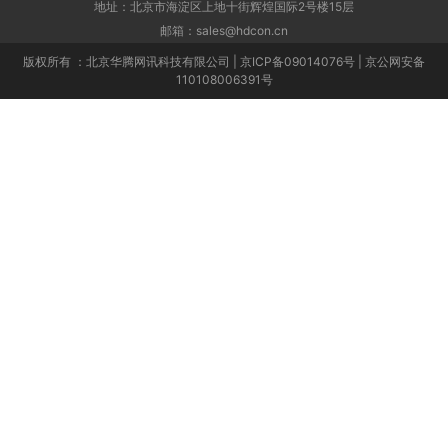
地址：北京市海淀区上地十街辉煌国际2号楼15层
邮箱：sales@hdcon.cn
版权所有 ：北京华腾网讯科技有限公司 | 京ICP备09014076号 | 京公网安备
110108006391号