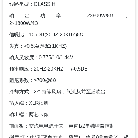
线路类型：CLASS H
输出功率：2×800W/8Ω，
2×1300W/4Ω
信噪比：105DB(20HZ-20KHZ)8Ω
失真：<0.5%(@8Ω 1KHZ)
输入灵敏度：0.775/1.0/1.44V
频率响应：20HZ-20KHZ，+/-0.5DB
阻尼系数：>700@8Ω
冷却方式：2个持续风扇，气流从前至后吹出
输入端：XLR插脚
输出端：两芯卡侬
前面板：交流电电源开关，声道1/2单独增益控制
指示灯：电源(蓝色发光二极管)，信号(绿色发光二极