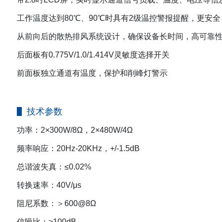
工作温度达到80℃、90℃时具有2级温控警报提醒，更安全
从前向后的散热排风系统设计，确保设备长时间，高可靠
后面板有0.775V/1.0/1.414V灵敏度选择开关
前面板独立通道有温度，保护和削峰灯警示
技术参数
功率：2×300W/8Ω，2×480W/4Ω
频率响应：20Hz-20KHz，+/-1.5dB
总谐波失真：≤0.02%
转换速率：40V/μs
阻尼系数：＞600@8Ω
信噪比：≥100dB