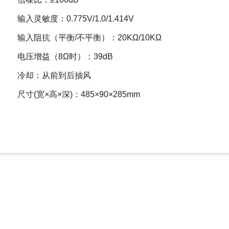
输入灵敏度：0.775V/1.0/1.414V
输入阻抗（平衡/不平衡）：20KΩ/10KΩ
电压增益（8Ω时）：39dB
冷却：从前到后抽风
尺寸(宽×高×深)：485×90×285mm