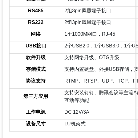
RS485
2
组3pin凤凰端子接口
RS232
2
组3pin凤凰端子接口
网络
1
个1000M网口，RJ-45
USB
接口
2
个USB2.0，1个USB3.0，1个U
软件升级
支持网络升级、OTG升级
存储模式
支持内置硬盘、外接USB存储，支
协议支持
RTMP
、RTSP、UDP、TCP、F
支持安装钉钉、腾讯会议等主流A
第三方应用
互动等功能
工作电源
DC 12V/3A
设备尺寸
1U
机架式