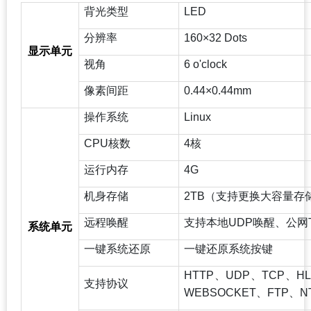
背光类型
LED
分辨率
160
×32 Dots
显示单元
视角
6 o'clock
像素间距
0.44
×0.44mm
操作系统
Linux
CPU
核数
4
核
运行内存
4G
机身存储
2TB
（支持更换大容量存
远程唤醒
支持本地UDP唤醒、公网
系统单元
一键系统还原
一键还原系统按键
HTTP
、UDP、TCP、HL
支持协议
WEBSOCKET、FTP、N