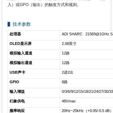
入）或GPO（输出）的触发方式和规则。
技术参数
处理器
ADI SHARC 21569@1GHz S
OLED
显示屏
2.08
英寸
模拟输入通道
12
路
模拟输出通道
12
路
USB
声卡
2
进2出
GPIO
8
路
输入增益
0/3/6/9/12/15/18/21/24/27/30/
幻象供电
48Vmax
频率响应
20Hz~20kHz
（+0.05/-0.5 dB