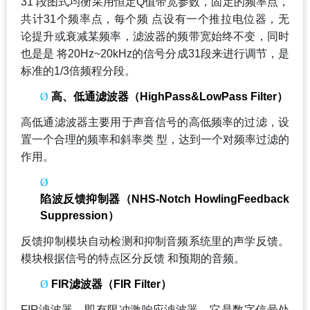
31
段图式均衡采用恒定Q值带宽参数，固定的频率点，
共计31个频率点，每个频 点设有一个推拉电位器，无
论提升或衰减某频率，滤波器的频带宽始终不变，同时
也是是 将20Hz~20kHz的信号分成31段来进行调节，是
标准的1/3倍频程分段。
Ø
高、低通滤波器（HighPass&LowPass Filter）
高低通滤波器主要用于声音信号的高低频率的过滤，设
置一个合理的频率和斜率类 型，达到一个对频率过滤的
作用。
Ø
陷波反馈抑制器（NHS-Notch HowlingFeedback
Suppression）
反馈抑制模块自动检测和抑制音频系统里的声学反馈。
模块根据信号的特点区分反馈 和预期的音频。
Ø
FIR
滤波器（FIR Filter）
FIR
滤波器，即有限冲激响应滤波器。它是数字信号处