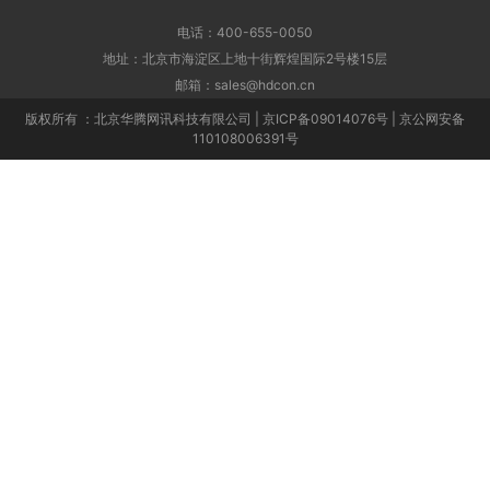
电话：400-655-0050
地址：北京市海淀区上地十街辉煌国际2号楼15层
邮箱：sales@hdcon.cn
版权所有 ：北京华腾网讯科技有限公司 | 京ICP备09014076号 | 京公网安备
110108006391号