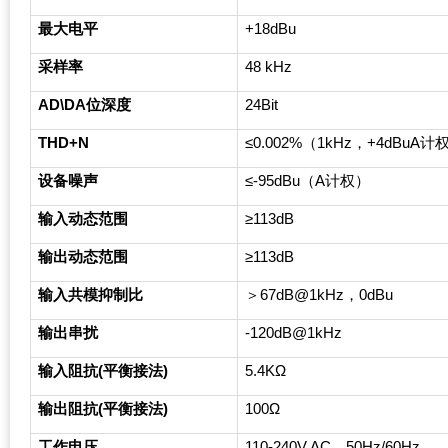
最大电平
+18dBu
采样率
48 kHz
AD\DA
位深度
24Bit
THD+N
≤0.002%（1kHz，+4dBuA计
设备噪声
≤-95dBu（A计权）
输入动态范围
≥113dB
输出动态范围
≥113dB
输入共模抑制比
＞67dB@1kHz，0dBu
输出串扰
-120dB@1kHz
输入阻抗(平衡接法)
5.4K
Ω
输出阻抗(平衡接法)
100
Ω
工作电压
110-240V AC
，50Hz/60Hz