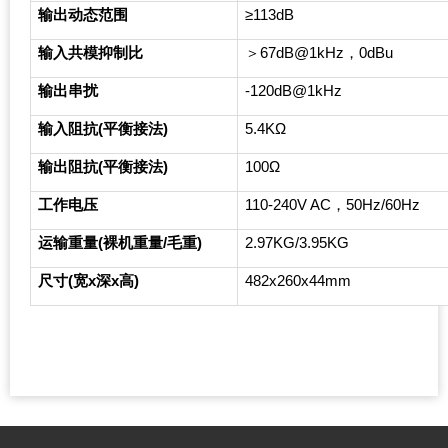
输出动态范围
≥113dB
输入共模抑制比
＞67dB@1kHz，0dBu
输出串扰
-120dB@1kHz
输入阻抗(平衡接法)
5.4K
Ω
输出阻抗(平衡接法)
100
Ω
工作电压
110-240V AC
，50Hz/60Hz
运输重量(裸机重量/毛重)
2.97KG/3.95KG
尺寸(宽x深x高)
482x260x44mm