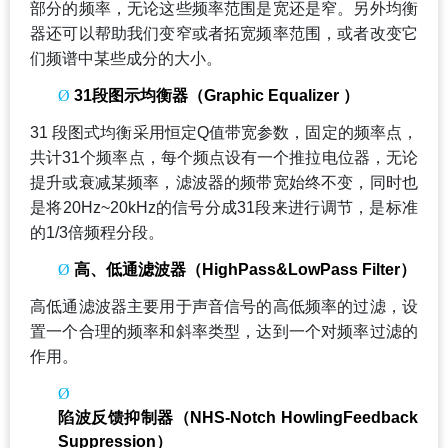
部分的频率，无论这些频率范围是宽还是窄。另外均衡
器还可以帮助我们变窄或者拓宽频率范围，或者改变它
们频谱中某些成分的大小。
Ø
31
段图示均衡器（Graphic Equalizer ）
31
段图式均衡采用恒定Q值带宽参数，固定的频率点，
共计31个频率点，每个频点设有一个推拉电位器，无论
提升或衰减某频率，滤波器的频带宽始终不变，同时也
是将20Hz~20kHz的信号分成31段来进行调节，是标准
的1/3倍频程分段。
Ø
高、低通滤波器（HighPass&LowPass Filter）
高低通滤波器主要用于声音信号的高低频率的过滤，设
置一个合理的频率和斜率类型，达到一个对频率过滤的
作用。
Ø
陷波反馈抑制器（NHS-Notch HowlingFeedback
Suppression）