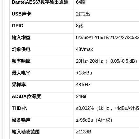
Dante\AES67
数字输出通道
64
路
USB
声卡
2
进2出
GPIO
8
路
输入增益
0/3/6/9/12/15/18/21/24/27/30/
幻象供电
48Vmax
频率响应
20Hz~20kHz
（+0.05/-0.5 dB
最大电平
+18dBu
采样率
48 kHz
AD\DA
位深度
24Bit
THD+N
≤0.002%（1kHz，+4dBuA计
设备噪声
≤-95dBu（A计权）
输入动态范围
≥113dB