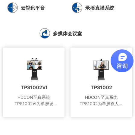
云视讯平台
录播直播系统
多媒体会议室
TPS1002VI
TPS1002
HDCON至真系统
HDCON至真系统
TPS1002VI为单屏设
TPS1002为单屏双人设
TPS1002VI
TPS1002
计，其特点是结合了声音
计，其特点是利用图像处
定位技术和图像智能分析
理和会议室集成方案，并
HDCON至真系统
HDCON至真系统
技术，实现发言人特写拍
结合华腾多年的高清视音
TPS1002VI为单屏设
TPS1002为单屏双人设
摄和会场全景拍摄的自动
频技术积累，改善用户开
计，其特点是结合了声音
计，其特点是利用图像处
导切，减少会议人员的繁
视频会议的体验，达到面
定位技术和图像智能分析
理和会议室集成方案，并
琐操作，专注沟通，使会
对面开会的效果。产品组
技术，实现发言人特写拍
结合华腾多年的高清视音
议环境更具智能化。
成HDCON至真系统
摄和会场全景拍摄的自动
频技术积累，改善用户开
TPS1002主要由高分辨