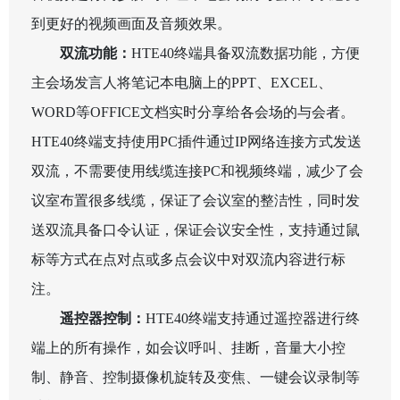
到更好的视频画面及音频效果。
双流功能：
HTE40
终端具备双流数据功能，方便
主会场发言人将笔记本电脑上的
PPT
、
EXCEL
、
WORD
等
OFFICE
文档实时分享给各会场的与会者。
HTE40
终端支持使用
PC
插件通过
IP
网络连接方式发送
双流，不需要使用线缆连接
PC
和视频终端，减少了会
议室布置很多线缆，保证了会议室的整洁性，同时发
送双流具备口令认证，保证会议安全性，支持通过鼠
标等方式在点对点或多点会议中对双流内容进行标
注。
遥控器控制：
HTE40
终端支持通过遥控器进行终
端上的所有操作，如会议呼叫、挂断，音量大小控
制、静音、控制摄像机旋转及变焦、一键会议录制等