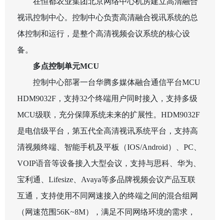
在恒都农业集团北京网络中心机房建立高清融合
视讯控制中心。控制中心负责高清融合视讯系统的总
体控制和运行，是整个高清视频会议系统的核心设
备。
多点控制单元
MCU
控制中心部署一台华腾多媒体融合通信平台
MCU
HDM9032F
，支持
32
个终端用户同时接入，支持多级
MCU
级联，充分保障系统未来的扩展性。
HDM9032F
是电信级平台，第五代全高清视讯系统平台，支持高
清视频终端、智能手机及平板（
IOS/Android
）、
PC
、
VOIP
语音等设备接入大型会议，支持与思科、华为、
宝利通、
Lifesize
、
Avaya
等多品牌视频会议产品互联
互通，支持使用不同网速接入的终端之间的混合组网
（网速范围
56K~8M
），满足不同网络环境的需求，