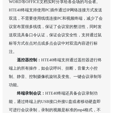
WORD
等
OFFICE
文档实时分享给各会场的与会者。
HTE40
终端支持使用
PC
插件通过
IP
网络连接方式发送
双流，不需要使用线缆连接
PC
和视频终端，减少了会
议室布置很多线缆，保证了会议室的整洁性，同时发
送双流具备口令认证，保证会议安全性，支持通过鼠
标等方式在点对点或多点会议中对双流内容进行标
注。
遥控器控制：
HTE40
终端支持通过遥控器进行终
端上的所有操作，如会议呼叫、挂断，音量大小控
制、静音、控制摄像机旋转及变焦、一键会议录制等
功能。
终端录制会议：
HTE40
终端还具备会议录制功
能，通过终端上的
USB
接口外接
U
盘或者移动硬盘即
可进行会议录制，录制的视频是标准的
mp4
格式，不