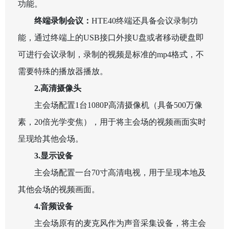
功能。
终端录制会议：
HTE40
终端还具备会议录制功
能，通过终端上的
USB
接口外接
U
盘或者移动硬盘即
可进行会议录制，录制的视频是标准的
mp4
格式，不
需要特殊的播放器播放。
2.
高清摄像头
主会场配置
1
台
1080P
高清摄像机（具备
500
万像
素，
20
倍光学变焦），用于将主会场的视频画面实时
呈现给其他会场。
3.
显示设备
主会场配置一台
70
寸高清电视，用于呈现本地及
其他会场的视频画面。
4.
音频设备
主会场原有的麦克风作为声音采集设备，将主会