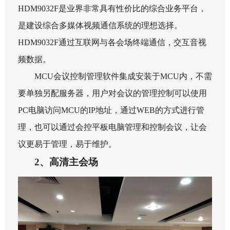
HDM9032F
是业界非常具有性价比的综合业务平台，
是建设综合多媒体视频通信系统的理想选择。
HDM9032F
通过互联网与各会场终端通信，交互音视
频数据。
MCU
会议控制管理软件集成安装于
MCU
内，不需
要单独另配服务器，用户对会议的管理控制可以使用
PC
电脑访问
MCU
的
IP
地址，通过
WEB
的方式进行管
理，也可以通过会控平板电脑管理和控制会议，让会
议更易于管理，易于维护。
2
、高清主会场