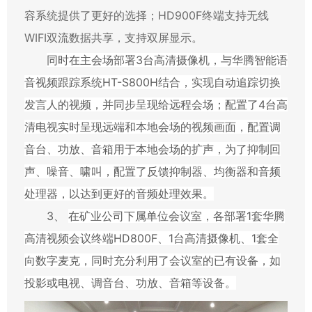
容系统提供了更好的选择；
HD900F
终端支持无线
WIFI
双流数据共享，支持双屏
显示。
同时在主会场部署
3
台高清摄像机，与华腾智能语
音视频跟踪系统
HT-S800H
结合，实现自动追踪切换
发言人的视频，并同步呈现给远程会场；配置了
4
台高
清电视实时呈现远端和本地会场的视频画面，配置调
音台、功放、音箱用于本地会场的扩声，为了抑制回
声、噪音、啸叫，配置了反馈抑制器、均衡器和音频
处理器，以达到更好的音频处理效果。
3、
在矿业公司下属单位会议室，各部署
1
套华腾
高清视频会议终端
HD800F
、
1
台高清摄像机、
1
套全
向数字麦克，同时充分利用了会议室的已有设备，如
投影或电视、调音台、功放、音箱等设备。