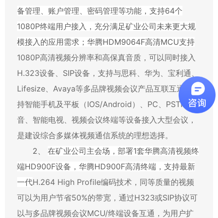
备管理、账户管理、密码管理等功能，支持
64
个
1080P
终端用户接入，充分满足矿业公司未来更大规
模接入的应用需求；华腾
HDM9064F
高清
MCU
支持
1080P
高清视频分辨率和高保真音质，可以同时接入
H.323
设备、
SIP
设备，支持与思科、华为、宝利通、
Lifesize
、
Avaya
等多品牌视频会议产品互联互通；支
持智能手机及平板（
IOS/Android
）、
PC
、
PSTN
语
音、
智能电视、视频会议终端等设备接入大型会议，
是建设综合多媒体视频通信系统的理想选择。
2、
在矿业公司主会场，部署
1
套华腾高清视频终
端
HD900F
设备，华腾
HD900F
高清终端，
支持最新
一代
H.264 High Profile
编码技术，同等质量的视频
可以为用户节省
50%
的带宽
，通过
H323
或
SIP
协议可
以与多品牌视频会议
MCU/
终端设备互通，为用户扩