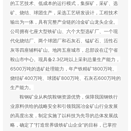
的工艺技术、低成本的运行模式，集探矿，采矿、选
矿、烧结、球团生产，采选工艺研发设计，工程技术
输出为一体，具有完整产业链的冶金矿山龙头企业。
公司拥有七座大型铁矿山、六个大型选矿厂、一个现
代化烧结厂、两个球团厂和石灰石、锰矿石、活性石
灰等四座辅料矿山。地跨五座城市，总部设在辽宁省
鞍山市中心。现具备
2.3
亿吨以上采剥总量生产能力，
6500
万吨的选矿处理能力，年产铁精矿
1800
万吨、
烧结矿
400
万吨、球团矿
800
万吨、石灰石
600
万吨的
生产能力。
鞍钢矿业从构筑鞍钢资源优势，保障我国钢铁行
业原料供给的战略安全和引领我国冶金矿山行业发展
的高度出发，制定实施了以科技为先导的总体发展战
略，确定了“打造世界级铁矿山企业”的目标，已掌控