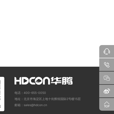
电话：400-655-0050
地址：北京市海淀区上地十街辉煌国际2号楼15层
邮箱：sales@hdcon.cn
信